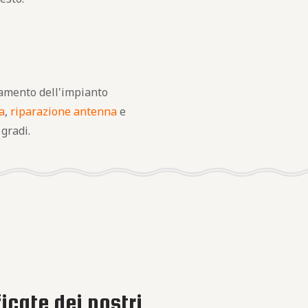
onamento dell'impianto
a
,
riparazione antenna
e
 gradi.
ficate dei nostri