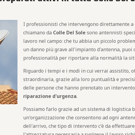
I professionisti che intervengono direttamente a 
chiamano da
Colle Del Sole
sono antennisti specia
lavoro nel campo: che tu abbia un piccolo proble
un danno più grave all'impianto d'antenna, puoi 
professionalità per riportare alla normalità la si
Riguardo i tempi e i modi in cui verrai assistito, o
straordinaria, grazie alla loro puntualità e preci
delle persone che hanno prenotato un intervento
riparazione d'urgenza
.
Possiamo farlo grazie ad un sistema di logistica 
un'organizzazione che consentono ad ogni antenn
dell'arrivo, che tipo di intervento c'è da effettuar
l'attrezzatura necessaria a svolgere il lavoro richi