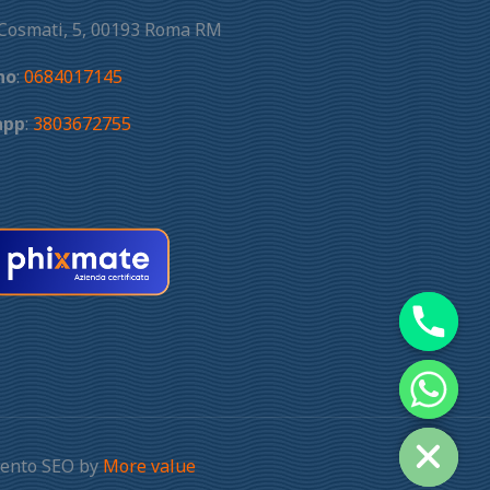
 Cosmati, 5, 00193 Roma RM
no
:
0684017145
app
:
3803672755
amento SEO by
More value