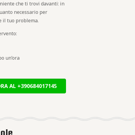
niente che ti trovi davanti: in
 quanto necessario per
te il tuo problema.
ervento:
opo un’ora
RA AL +390684017145
Sole