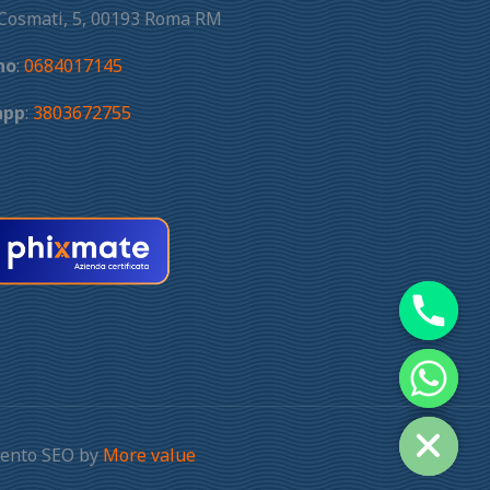
 Cosmati, 5, 00193 Roma RM
no
:
0684017145
app
:
3803672755
amento SEO by
More value