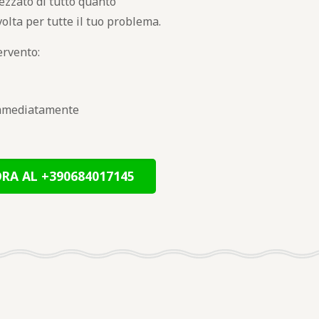
rezzato di tutto quanto
volta per tutte il tuo problema.
ervento:
 immediatamente
RA AL +390684017145