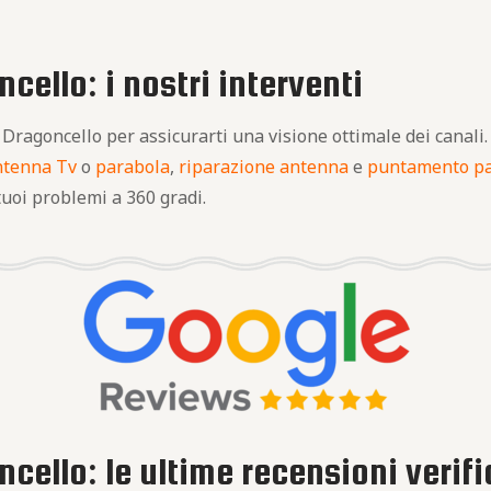
cello: i nostri interventi
a Dragoncello per assicurarti una visione ottimale dei canali.
ntenna Tv
o
parabola
,
riparazione antenna
e
puntamento p
 tuoi problemi a 360 gradi.
cello: le ultime recensioni verifi