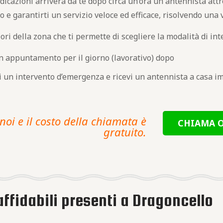
indicazioni arriverà da te dopo circa un’ora un antennista att
o e garantirti un servizio veloce ed efficace, risolvendo una 
ori della zona che ti permette di scegliere la modalità di int
un appuntamento per il giorno (lavorativo) dopo
edi un intervento d’emergenza e ricevi un antennista a casa
noi e il costo della chiamata è
CHIAMA O
gratuito.
affidabili presenti a Dragoncello