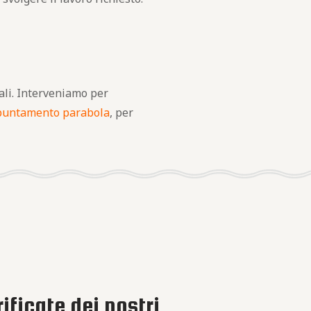
nali. Interveniamo per
puntamento parabola
, per
ificate dei nostri