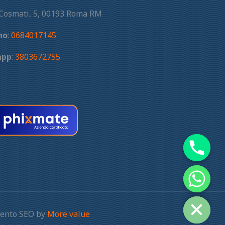
 Cosmati, 5, 00193 Roma RM
no
:
0684017145
app
:
3803672755
amento SEO by
More value