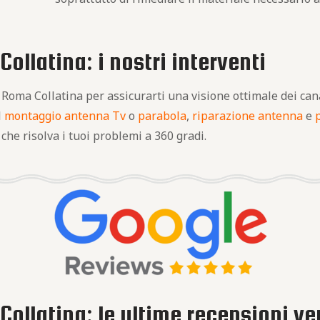
ollatina: i nostri interventi
a Roma Collatina per assicurarti una visione ottimale dei ca
l
montaggio antenna Tv
o
parabola
,
riparazione antenna
e
 che risolva i tuoi problemi a 360 gradi.
ollatina: le ultime recensioni ver