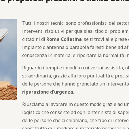
Tutti i nostri tecnici sono professionisti del sett
interventi risolutivi per qualsiasi tipo di problem
cittadini di
Roma Collatina
: se ti trovi alle pres
impianto d'antenna o parabola faresti bene ad aff
conoscenza in materia, e riportare la normalità i
Riguardo i tempi e i modi in cui verrai assistito, o
straordinaria, grazie alla loro puntualità e preci
delle persone che hanno prenotato un intervento
riparazione d'urgenza
.
Riusciamo a lavorare in questo modo grazie ad un
logistico che consente ad ogni antennista di saper
delle persone che ci chiamano, che tipo di interve
soprattutto di rimediare il materiale necessario a 