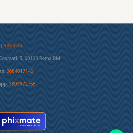
|
Sitemap
 Cosmati, 5, 00193 Roma RM
no
:
0684017145
app
:
3803672755