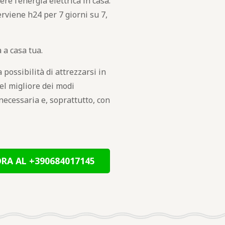
re l’energia elettrica in casa.
erviene h24 per 7 giorni su 7,
a a casa tua.
 possibilità di attrezzarsi in
el migliore dei modi
 necessaria e, soprattutto, con
RA AL +390684017145