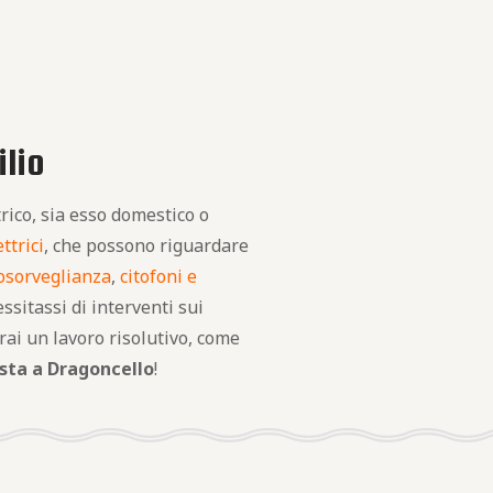
ilio
rico, sia esso domestico o
ttrici
, che possono riguardare
eosorveglianza
,
citofoni e
essitassi di interventi sui
rai un lavoro risolutivo, come
ista a Dragoncello
!