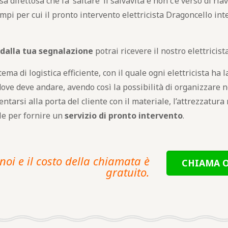
ifettosa che fa ‘saltare’ il salvavita e non c’è verso di riave
pi per cui il pronto intervento elettricista Dragoncello int
 dalla tua segnalazione
potrai ricevere il nostro elettricist
ma di logistica efficiente, con il quale ogni elettricista ha la
ove deve andare, avendo così la possibilità di organizzare n
ntarsi alla porta del cliente con il materiale, l’attrezzatura
le per fornire un
servizio di pronto intervento
.
noi e il costo della chiamata è
CHIAMA O
gratuito.