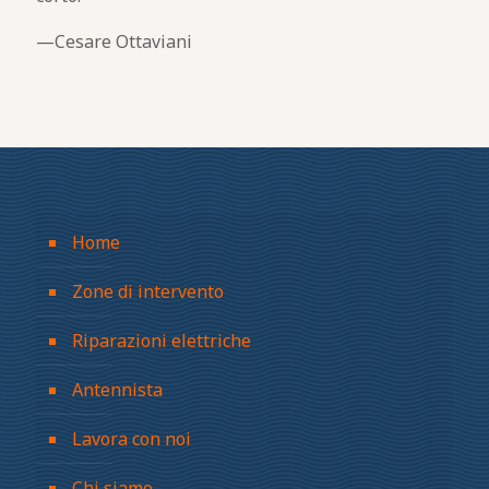
Cesare Ottaviani
Home
Zone di intervento
Riparazioni elettriche
Antennista
Lavora con noi
Chi siamo