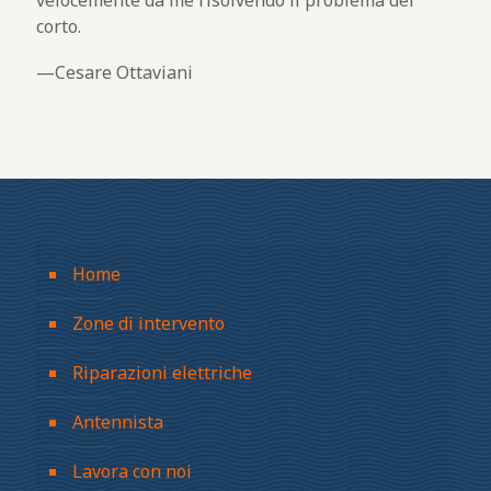
velocemente da me risolvendo il problema del
corto.
Cesare Ottaviani
Home
Zone di intervento
Riparazioni elettriche
Antennista
Lavora con noi