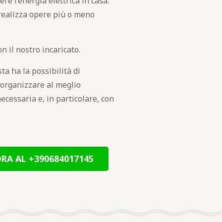
re l’energia elettrica in casa.
 realizza opere più o meno
 il nostro incaricato.
sta ha la possibilità di
 organizzare al meglio
necessaria e, in particolare, con
RA AL +390684017145