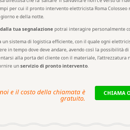
ifettosa che fa ‘saltare’ il salvavita e non c’è verso di riave
mpi per cui il pronto intervento elettricista Roma Colosseo
giorno e della notte.
 dalla tua segnalazione
potrai interagire personalmente con
un sistema di logistica efficiente, con il quale ogni elettrici
pere in tempo dove deve andare, avendo così la possibilità di
tarsi alla porta del cliente con il materiale, l’attrezzatura 
fornire un
servizio di pronto intervento
.
noi e il costo della chiamata è
CHIAMA O
gratuito.