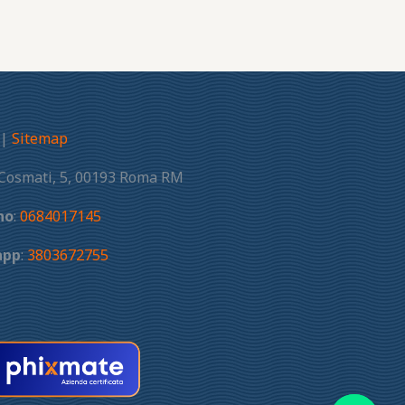
|
Sitemap
 Cosmati, 5, 00193 Roma RM
no
:
0684017145
app
:
3803672755