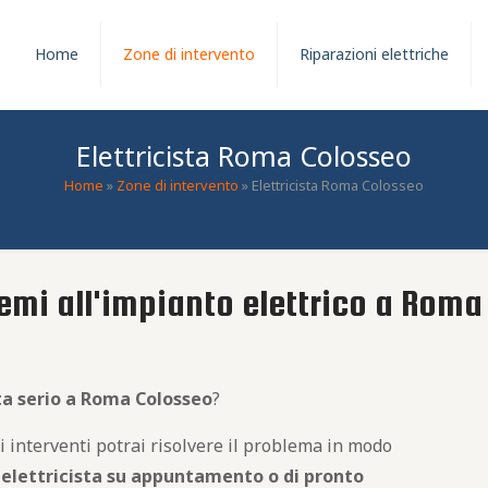
Home
Zone di intervento
Riparazioni elettriche
Elettricista Roma Colosseo
Home
»
Zone di intervento
»
Elettricista Roma Colosseo
emi all'impianto elettrico a Rom
sta serio a Roma Colosseo
?
ri interventi potrai risolvere il problema in modo
n
elettricista su appuntamento o di pronto