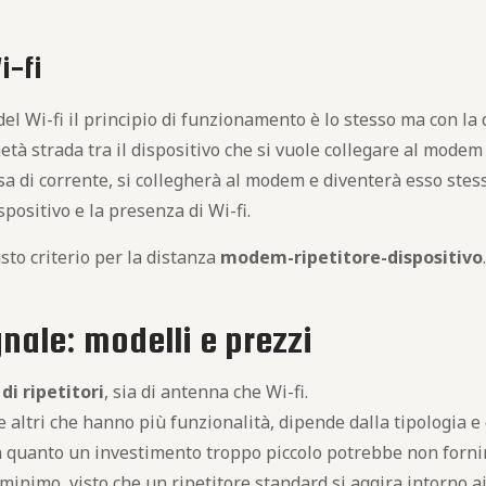
i-fi
el Wi-fi il principio di funzionamento è lo stesso ma con la
età strada tra il dispositivo che si vuole collegare al modem
esa di corrente, si collegherà al modem e diventerà esso ste
spositivo e la presenza di Wi-fi.
to criterio per la distanza
modem-ripetitore-dispositivo
nale: modelli e prezzi
 di ripetitori
, sia di antenna che Wi-fi.
 e altri che hanno più funzionalità, dipende dalla tipologia e
 quanto un investimento troppo piccolo potrebbe non forni
minimo, visto che un ripetitore standard si aggira intorno a