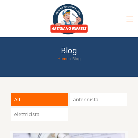
Blog
Home
»
Blog
All
antennista
elettricista